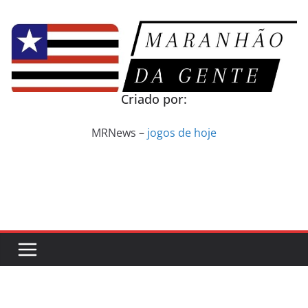
Pular
para
o
conteúdo
Criado por:
MRNews –
jogos de hoje