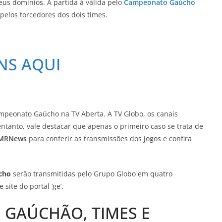
eus domínios. A partida á válida pelo
Campeonato Gaúcho
elos torcedores dos dois times.
NS AQUI
mpeonato Gaúcho na TV Aberta. A TV Globo, os canais
entanto, vale destacar que apenas o primeiro caso se trata de
MRNews
para conferir as transmissões dos jogos e confira
cho
serão transmitidas pelo Grupo Globo em quatro
site do portal ‘ge’.
 GAÚCHÃO, TIMES E