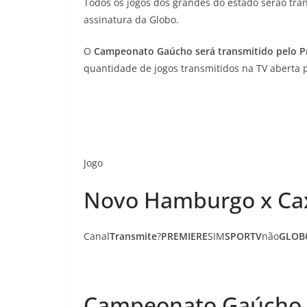
Todos os jogos dos grandes do estado serão tran
assinatura da Globo.
O
Campeonato Gaúcho
será transmitido pelo 
quantidade de jogos transmitidos na TV aberta 
Jogo
Novo Hamburgo x Ca
Canal
Transmite
?
PREMIERE
SIM
SPORTV
não
GLOB
Campeonato Gaúcho 