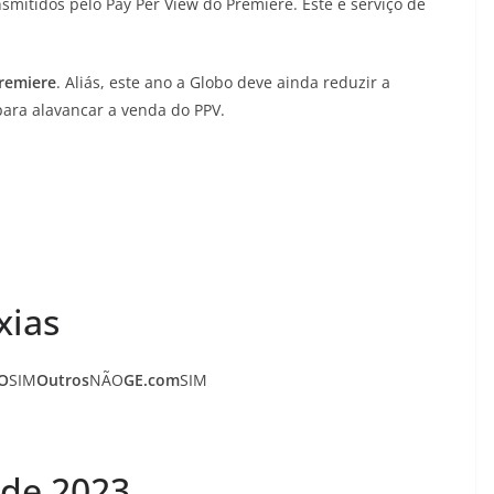
smitidos pelo Pay Per View do Premiere. Este é serviço de
Premiere
. Aliás, este ano a Globo deve ainda reduzir a
para alavancar a venda do PPV.
xias
O
SIM
Outros
NÃO
GE.com
SIM
de 2023