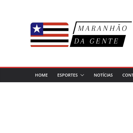
Pular
para
o
conteúdo
HOME
ESPORTES
NOTÍCIAS
CON