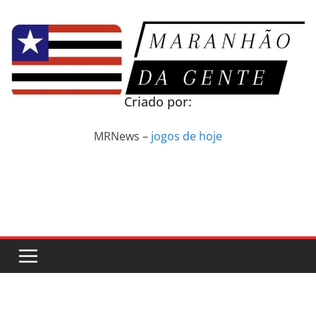
Pular
para
o
conteúdo
Criado por:
MRNews –
jogos de hoje