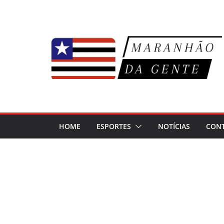
Pular
para
o
conteúdo
HOME
ESPORTES
NOTÍCIAS
CON