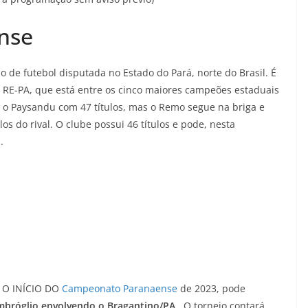
nse
de futebol disputada no Estado do Pará, norte do Brasil. É
RE-PA, que está entre os cinco maiores campeões estaduais
é o Paysandu com 47 títulos, mas o Remo segue na briga e
os do rival. O clube possui 46 títulos e pode, nesta
.
U O INÍCIO DO
Campeonato Paranaense
de 2023, pode
mbróglio envolvendo o Bragantino/PA.
O torneio contará