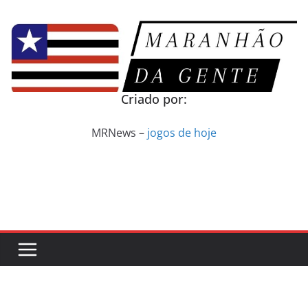
Pular
para
o
conteúdo
Criado por:
MRNews –
jogos de hoje