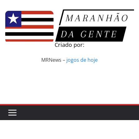
Pular
para
o
conteúdo
Criado por:
MRNews –
jogos de hoje