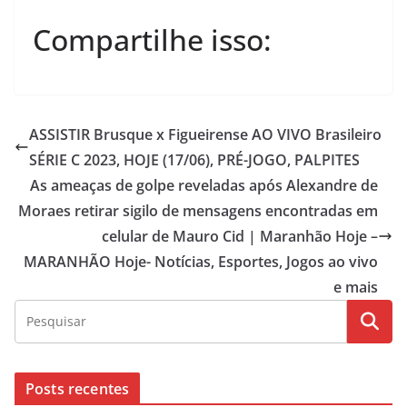
Compartilhe isso:
ASSISTIR Brusque x Figueirense AO VIVO Brasileiro
SÉRIE C 2023, HOJE (17/06), PRÉ-JOGO, PALPITES
As ameaças de golpe reveladas após Alexandre de
Moraes retirar sigilo de mensagens encontradas em
celular de Mauro Cid | Maranhão Hoje –
MARANHÃO Hoje- Notícias, Esportes, Jogos ao vivo
e mais
Posts recentes