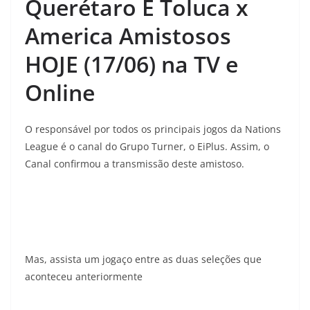
Querétaro E Toluca x
America Amistosos
HOJE (17/06)
na TV e
Online
O responsável por todos os principais jogos da Nations
League é o canal do Grupo Turner, o EiPlus. Assim, o
Canal confirmou a transmissão deste amistoso.
Mas, assista um jogaço entre as duas seleções que
aconteceu anteriormente