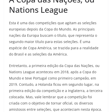
Nations League
Esta é uma das competições que agitam as seleções
europeias depois da Copa do Mundo. As principais
nações da Europa buscam o título, que representa o
segundo maior título para estas seleções. É uma
espécie de Copa América, se trazida para a realidade
do Brasil e as seleções da América.
Entretanto, a primeira edição da Copa das Nações, ou
Nations League aconteceu em 2018, após a Copa do
Mundo e teve Portugal como primeiro campeão, em
2019. Contudo, a Holanda ficou em segundo lugar, na
primeira edição da competição e a Inglaterra, a terceira
colocada. Mas, vale lembrar que a competição foi
criada com o objetivo de tornar oficial, os diversos
amistosos entre seleções, que aconteciam nesta época.