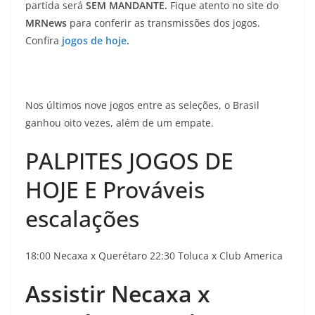
partida será
SEM MANDANTE
.
Fique atento no site do
MRNews
para conferir as transmissões dos jogos.
Confira
jogos de hoje
.
Nos últimos nove jogos entre as seleções, o Brasil
ganhou oito vezes, além de um empate.
PALPITES JOGOS DE
HOJE E Prováveis
escalações
18:00 Necaxa x Querétaro 22:30 Toluca x Club America
Assistir Necaxa x