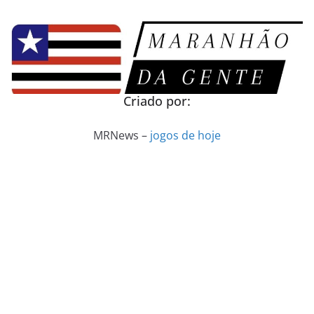
Pular
para
o
conteúdo
Criado por:
MRNews –
jogos de hoje