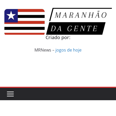
Pular
para
o
conteúdo
Criado por:
MRNews –
jogos de hoje