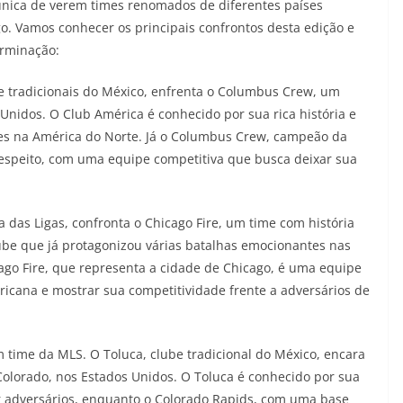
nica de verem times renomados de diferentes países
. Vamos conhecer os principais confrontos desta edição e
erminação:
e tradicionais do México, enfrenta o Columbus Crew, um
Unidos. O Club América é conhecido por sua rica história e
es na América do Norte. Já o Columbus Crew, campeão da
espeito, com uma equipe competitiva que busca deixar sua
das Ligas, confronta o Chicago Fire, um time com história
ube que já protagonizou várias batalhas emocionantes nas
cago Fire, que representa a cidade de Chicago, é uma equipe
ricana e mostrar sua competitividade frente a adversários de
time da MLS. O Toluca, clube tradicional do México, encara
Colorado, nos Estados Unidos. O Toluca é conhecido por sua
r adversários, enquanto o Colorado Rapids, com uma base