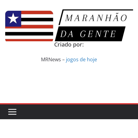
Pular
para
o
conteúdo
Criado por:
MRNews –
jogos de hoje