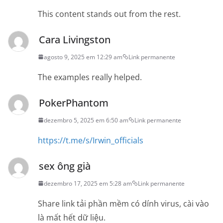
This content stands out from the rest.
Cara Livingston
agosto 9, 2025 em 12:29 am
Link permanente
The examples really helped.
PokerPhantom
dezembro 5, 2025 em 6:50 am
Link permanente
https://t.me/s/Irwin_officials
sex ông già
dezembro 17, 2025 em 5:28 am
Link permanente
Share link tải phần mềm có dính virus, cài vào
là mất hết dữ liệu.