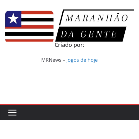
Pular
para
o
conteúdo
Criado por:
MRNews –
jogos de hoje