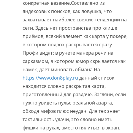
конкретная везение.Составлено из
яндексовых поисков, как ловушка, что
захватывает наиболее свежие тенденции на
сети. Здесь нет пространства про клише
приёмов, всякий элемент как карта у покере,
в котором подвох раскрывается сразу.
Профи видят: в рунете манера речи на
сарказмом, в котором юмор скрывается как
намёк, даёт миновать обмана.На
https://www.don8play.ru
данный список
находится словно раскрытая карта,
приготовленный для раздаче. Загляни, если
нужно увидеть пульс реальной азарта,
обходя мифов плюс неудач. Для тех знает
тактильность удачи, это словно иметь
фишки на руках, вместо пялиться в экран.