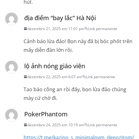
hút.
địa điểm “bay lắc” Hà Nội
dezembro 21, 2025 em 11:01 pm
Link permanente
Cảnh báo lừa đảo! Bọn này đã bị bóc phốt trên
mấy diễn đàn lớn rồi.
lộ ảnh nóng giáo viên
dezembro 22, 2025 em 6:07 am
Link permanente
Tao báo công an rồi đấy, bọn lừa đảo chúng
mày cứ chờ đi.
PokerPhantom
dezembro 24, 2025 em 10:19 am
Link permanente
https://t.me/kazino_s_minimalnym_depozitom/