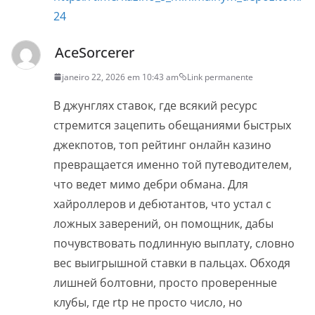
24
AceSorcerer
janeiro 22, 2026 em 10:43 am
Link permanente
В джунглях ставок, где всякий ресурс
стремится зацепить обещаниями быстрых
джекпотов, топ рейтинг онлайн казино
превращается именно той путеводителем,
что ведет мимо дебри обмана. Для
хайроллеров и дебютантов, что устал с
ложных заверений, он помощник, дабы
почувствовать подлинную выплату, словно
вес выигрышной ставки в пальцах. Обходя
лишней болтовни, просто проверенные
клубы, где rtp не просто число, но