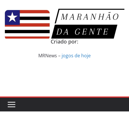
Pular
para
o
conteúdo
Criado por:
MRNews –
jogos de hoje