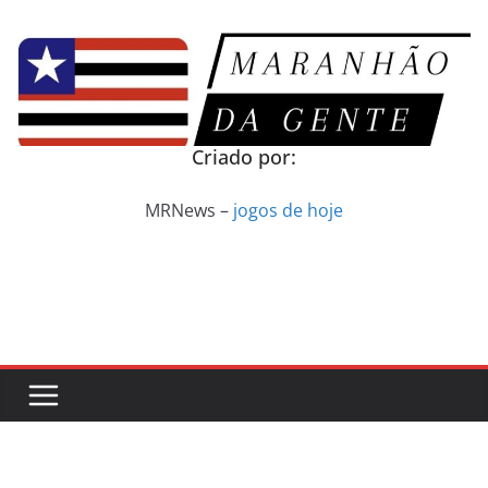
Pular
para
o
conteúdo
Criado por:
MRNews –
jogos de hoje