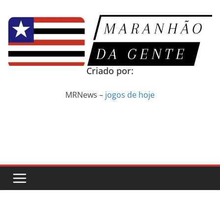
Pular
para
o
conteúdo
Criado por:
MRNews –
jogos de hoje