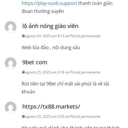
https://play-sun6.support
thanh toán gián
đoạn thường xuyên
lộ ảnh nóng giáo viên
agosto 24, 2025 em 8:13 am
Link permanente
Web lừa đảo , nội dung xấu
9bet com
agosto 25, 2025 em 3:18 am
Link permanente
Rút tiền tại 9Bet chỉ mất vài phút là về tài
khoản
https://tx88.markets/
agosto 25, 2025 em 3:50 am
Link permanente
Khuyến mãi dành cho thành viên trung thành