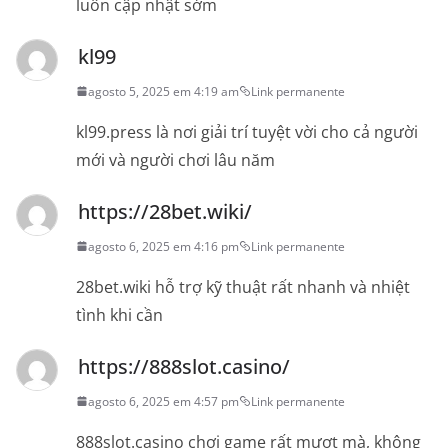
luôn cập nhật sớm
kl99
agosto 5, 2025 em 4:19 am
Link permanente
kl99.press là nơi giải trí tuyệt vời cho cả người
mới và người chơi lâu năm
https://28bet.wiki/
agosto 6, 2025 em 4:16 pm
Link permanente
28bet.wiki hỗ trợ kỹ thuật rất nhanh và nhiệt
tình khi cần
https://888slot.casino/
agosto 6, 2025 em 4:57 pm
Link permanente
888slot.casino chơi game rất mượt mà, không