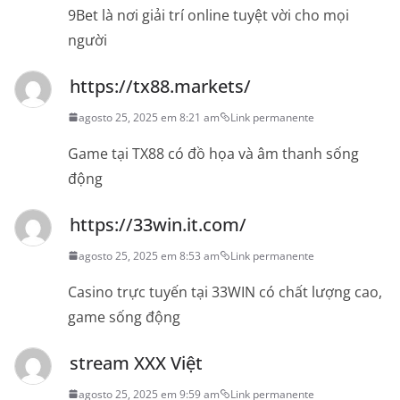
9Bet là nơi giải trí online tuyệt vời cho mọi
người
https://tx88.markets/
agosto 25, 2025 em 8:21 am
Link permanente
Game tại TX88 có đồ họa và âm thanh sống
động
https://33win.it.com/
agosto 25, 2025 em 8:53 am
Link permanente
Casino trực tuyến tại 33WIN có chất lượng cao,
game sống động
stream XXX Việt
agosto 25, 2025 em 9:59 am
Link permanente