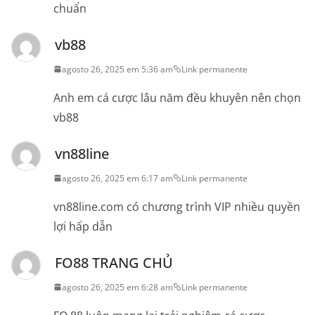
chuẩn
vb88
agosto 26, 2025 em 5:36 am
Link permanente
Anh em cá cược lâu năm đều khuyên nên chọn
vb88
vn88line
agosto 26, 2025 em 6:17 am
Link permanente
vn88line.com có chương trình VIP nhiều quyền
lợi hấp dẫn
FO88 TRANG CHỦ
agosto 26, 2025 em 6:28 am
Link permanente