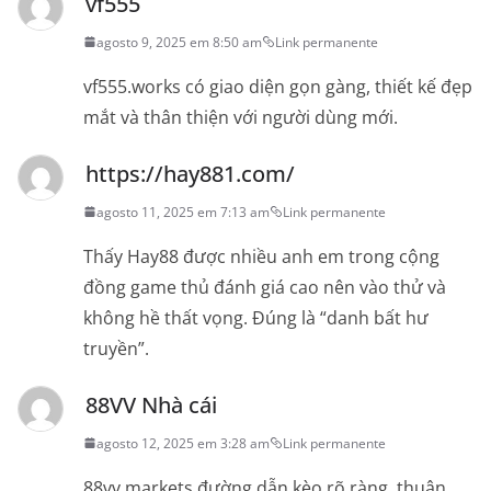
vf555
agosto 9, 2025 em 8:50 am
Link permanente
vf555.works có giao diện gọn gàng, thiết kế đẹp
mắt và thân thiện với người dùng mới.
https://hay881.com/
agosto 11, 2025 em 7:13 am
Link permanente
Thấy Hay88 được nhiều anh em trong cộng
đồng game thủ đánh giá cao nên vào thử và
không hề thất vọng. Đúng là “danh bất hư
truyền”.
88VV Nhà cái
agosto 12, 2025 em 3:28 am
Link permanente
88vv.markets đường dẫn kèo rõ ràng, thuận