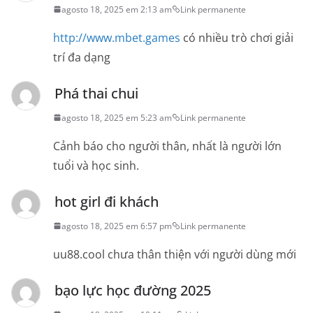
agosto 18, 2025 em 2:13 am
Link permanente
http://www.mbet.games
có nhiều trò chơi giải
trí đa dạng
Phá thai chui
agosto 18, 2025 em 5:23 am
Link permanente
Cảnh báo cho người thân, nhất là người lớn
tuổi và học sinh.
hot girl đi khách
agosto 18, 2025 em 6:57 pm
Link permanente
uu88.cool chưa thân thiện với người dùng mới
bạo lực học đường 2025