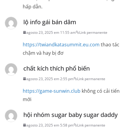
hấp dẫn.
lộ info gái bán dâm
agosto 23, 2025 em 11:55 am
Link permanente
https://twiandkatasummit.eu.com
thao tác
chậm và hay bị đơ
chất kích thích phổ biến
agosto 23, 2025 em 2:55 pm
Link permanente
https://game-sunwin.club
không có cải tiến
mới
hội nhóm sugar baby sugar daddy
agosto 23, 2025 em 5:58 pm
Link permanente