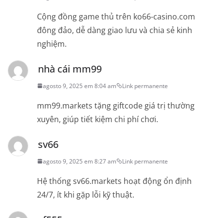
Cộng đồng game thủ trên ko66-casino.com
đông đảo, dễ dàng giao lưu và chia sẻ kinh
nghiệm.
nhà cái mm99
agosto 9, 2025 em 8:04 am
Link permanente
mm99.markets tặng giftcode giá trị thường
xuyên, giúp tiết kiệm chi phí chơi.
sv66
agosto 9, 2025 em 8:27 am
Link permanente
Hệ thống sv66.markets hoạt động ổn định
24/7, ít khi gặp lỗi kỹ thuật.