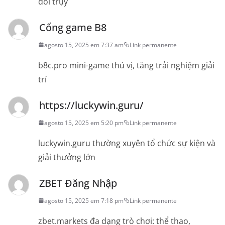
đồi trụy
Cổng game B8
agosto 15, 2025 em 7:37 am
Link permanente
b8c.pro mini-game thú vị, tăng trải nghiệm giải
trí
https://luckywin.guru/
agosto 15, 2025 em 5:20 pm
Link permanente
luckywin.guru thường xuyên tổ chức sự kiện và
giải thưởng lớn
ZBET Đăng Nhập
agosto 15, 2025 em 7:18 pm
Link permanente
zbet.markets đa dạng trò chơi: thể thao,