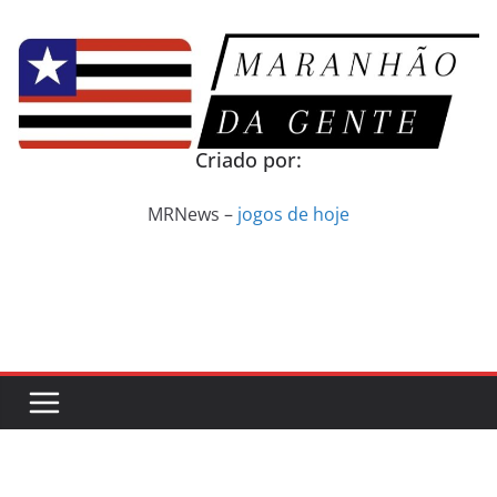
Pular
para
o
conteúdo
Criado por:
MRNews –
jogos de hoje