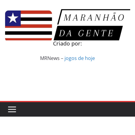
Pular
para
o
conteúdo
Criado por:
MRNews –
jogos de hoje