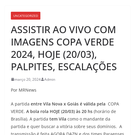
UNCATEGORIZED
ASSISTIR AO VIVO COM
IMAGENS COPA VERDE
2024, HOJE (20/03),
PALPITES, ESCALAÇÕES
março 20, 2024
Admin
Por MRNews
A partida
entre Vila Nova x Goiás é válida pela
COPA
VERDE.
A bola rola HOJE (20/03) às 20 hs
(horário de
Brasília). A partida
tem Vila
como o mandante da
partida e quer buscar a vitória sobre seus domínios. A
transmissão é feita
AGORA DAZN e dos times Paraenses