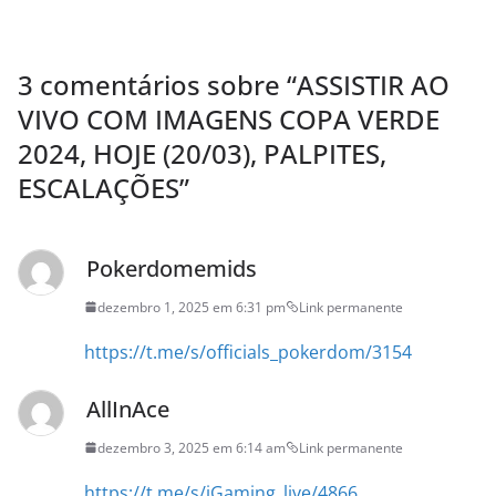
3 comentários sobre “
ASSISTIR AO
VIVO COM IMAGENS COPA VERDE
2024, HOJE (20/03), PALPITES,
ESCALAÇÕES
”
Pokerdomemids
dezembro 1, 2025 em 6:31 pm
Link permanente
https://t.me/s/officials_pokerdom/3154
AllInAce
dezembro 3, 2025 em 6:14 am
Link permanente
https://t.me/s/iGaming_live/4866