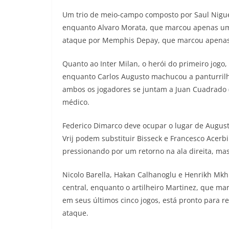
Um trio de meio-campo composto por Saul Nigue
enquanto Alvaro Morata, que marcou apenas um
ataque por Memphis Depay, que marcou apenas 
Quanto ao Inter Milan, o herói do primeiro jogo,
enquanto Carlos Augusto machucou a panturrilha
ambos os jogadores se juntam a Juan Cuadrado (
médico.
Federico Dimarco deve ocupar o lugar de Augus
Vrij podem substituir Bisseck e Francesco Acerb
pressionando por um retorno na ala direita, ma
Nicolo Barella, Hakan Calhanoglu e Henrikh Mkh
central, enquanto o artilheiro Martinez, que ma
em seus últimos cinco jogos, está pronto para r
ataque.