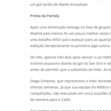
um gol tardio de Marko Arnautovic.
Prévia da Partida
Após uma eliminação amarga na fase de grupos 
Madrid pelo menos foi um pouco melhor nesta t
uma batalha difícil para avançar para as quarta
exibição decepcionante no primeiro jogo contra o
De fato, apenas três dias após vencer o Las Pal
instinto assassino diante do gol no San Siro e
antes de permitir que o substituto do Inter, Arn
Diego Simeone, que representou o Inter durante
últimas semanas, já que sua equipe do Atlético
competições, não marcando em cinco ocasiões du
de semana para o Cadiz.
Seis pontos agora separam o Barcelona em tercei