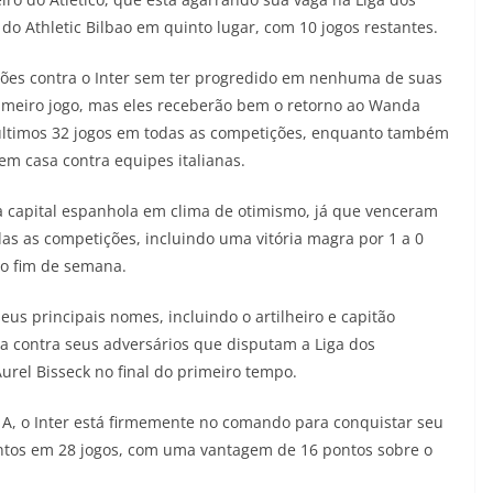
o Athletic Bilbao em quinto lugar, com 10 jogos restantes.
eões contra o Inter sem ter progredido em nenhuma de suas
primeiro jogo, mas eles receberão bem o retorno ao Wanda
ltimos 32 jogos em todas as competições, enquanto também
em casa contra equipes italianas.
 a capital espanhola em clima de otimismo, já que venceram
s as competições, incluindo uma vitória magra por 1 a 0
mo fim de semana.
us principais nomes, incluindo o artilheiro e capitão
ma contra seus adversários que disputam a Liga dos
rel Bisseck no final do primeiro tempo.
e A, o Inter está firmemente no comando para conquistar seu
ontos em 28 jogos, com uma vantagem de 16 pontos sobre o