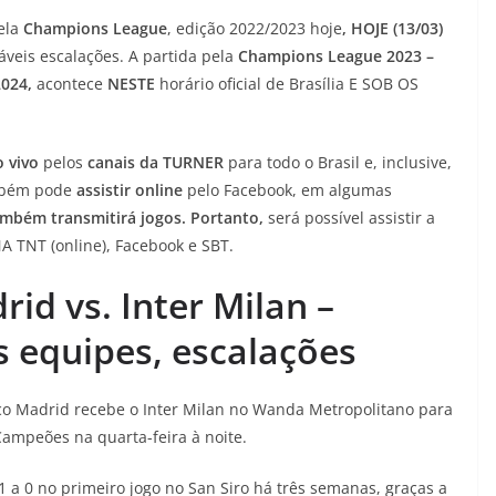
ela
Champions League
, edição 2022/2023 hoje
, HOJE (13/03)
áveis escalações. A partida
pela
Champions League 2023 –
024,
acontece
NESTE
horário oficial de Brasília E SOB OS
 vivo
pelos
canais da TURNER
para todo o Brasil e, inclusive,
ambém pode
assistir online
pelo Facebook, em algumas
também transmitirá jogos. Portanto,
será possível assistir a
A TNT (online), Facebook e SBT.
rid vs. Inter Milan –
s equipes, escalações
ico Madrid recebe o Inter Milan no Wanda Metropolitano para
Campeões na quarta-feira à noite.
 a 0 no primeiro jogo no San Siro há três semanas, graças a