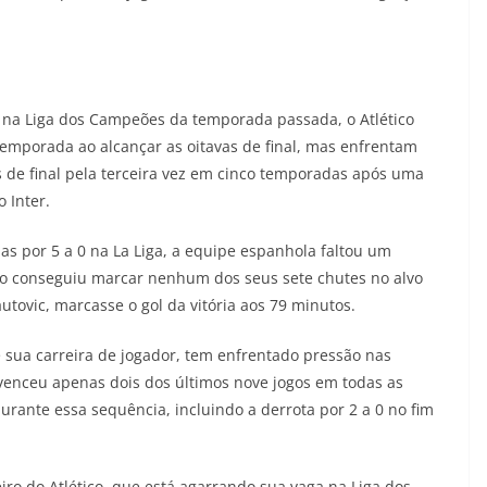
na Liga dos Campeões da temporada passada, o Atlético
emporada ao alcançar as oitavas de final, mas enfrentam
s de final pela terceira vez em cinco temporadas após uma
 Inter.
mas por 5 a 0 na La Liga, a equipe espanhola faltou um
 não conseguiu marcar nenhum dos seus sete chutes no alvo
autovic, marcasse o gol da vitória aos 79 minutos.
 sua carreira de jogador, tem enfrentado pressão nas
 venceu apenas dois dos últimos nove jogos em todas as
rante essa sequência, incluindo a derrota por 2 a 0 no fim
ro do Atlético, que está agarrando sua vaga na Liga dos