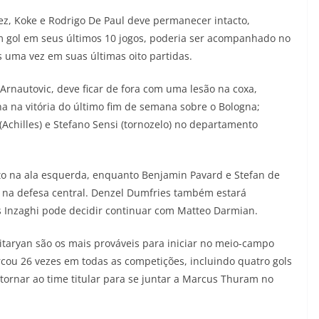
z, Koke e Rodrigo De Paul deve permanecer intacto,
 gol em seus últimos 10 jogos, poderia ser acompanhado no
uma vez em suas últimas oito partidas.
 Arnautovic, deve ficar de fora com uma lesão na coxa,
 na vitória do último fim de semana sobre o Bologna;
Achilles) e Stefano Sensi (tornozelo) no departamento
to na ala esquerda, enquanto Benjamin Pavard e Stefan de
i na defesa central. Denzel Dumfries também estará
s Inzaghi pode decidir continuar com Matteo Darmian.
itaryan são os mais prováveis para iniciar no meio-campo
rcou 26 vezes em todas as competições, incluindo quatro gols
etornar ao time titular para se juntar a Marcus Thuram no