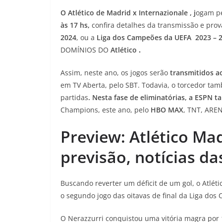
O Atlético de Madrid x Internazionale , j
ogam p
às 17 hs,
confira detalhes da transmissão e prov
2024
, ou a
Liga dos Campeões da UEFA 2023 – 2
DOMÍNIOS DO
Atlético
.
Assim, neste ano, os jogos serão
transmitidos ao
em TV Aberta, pelo SBT. Todavia, o torcedor t
partidas
. Nesta fase de eliminatórias, a ESPN 
Champions, este ano, pelo
HBO MAX
, TNT, AREN
Preview: Atlético Mad
previsão, notícias da
Buscando reverter um déficit de um gol, o Atlét
o segundo jogo das oitavas de final da Liga dos 
O Nerazzurri conquistou uma vitória magra por 1