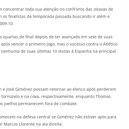
concentrar toda sua atenção no confronto das oitavas de
om os finalistas da temporada passada buscando ir além e
009-10.
as quartas de final depois de ter avançado em sete de suas
 após vencer o primeiro jogo, mas o sucesso contra o Atlético
u nenhuma de suas últimas 10 visitas à Espanha na principal
n e José Giménez possam retornar ao elenco após perderem
o tornozelo e na coxa, respectivamente, enquanto Thomas
mbos joelho) permanecem fora de combate.
 comecem na defesa central se Giménez não estiver apto para
r Marcos Llorente na ala direita.