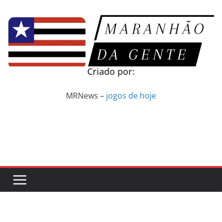
Pular
para
o
conteúdo
Criado por:
MRNews –
jogos de hoje