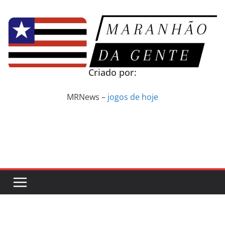
Pular
para
o
conteúdo
Criado por:
MRNews –
jogos de hoje