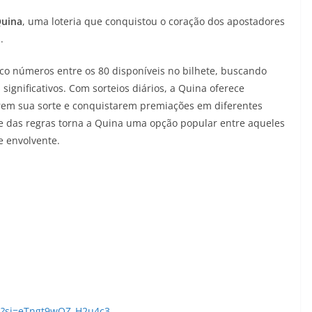
uina
, uma loteria que conquistou o coração dos apostadores
.
nco números entre os 80 disponíveis no bilhete, buscando
significativos. Com sorteios diários, a Quina oferece
arem sua sorte e conquistarem premiações em diferentes
de das regras torna a Quina uma opção popular entre aqueles
e envolvente.
xa?si=eTngt9wQZ_H2u4c3