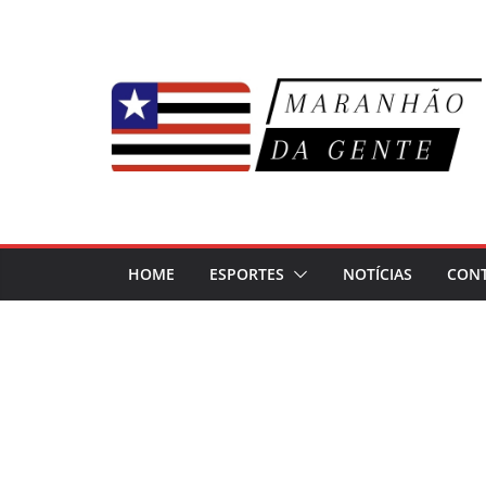
Pular
para
o
conteúdo
HOME
ESPORTES
NOTÍCIAS
CON