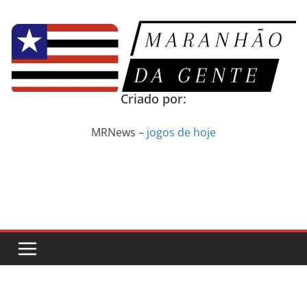
Pular
para
o
conteúdo
Criado por:
MRNews –
jogos de hoje