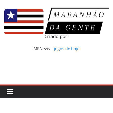
Pular
para
o
conteúdo
Criado por:
MRNews –
jogos de hoje