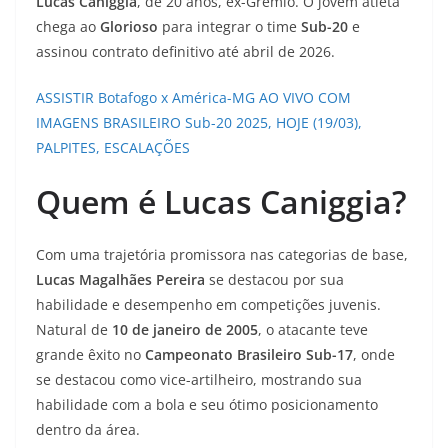
Lucas Caniggia
, de 20 anos, ex-Grêmio. O jovem atleta
chega ao
Glorioso
para integrar o time
Sub-20
e
assinou contrato definitivo até abril de 2026.
ASSISTIR Botafogo x América-MG AO VIVO COM
IMAGENS BRASILEIRO Sub-20 2025, HOJE (19/03),
PALPITES, ESCALAÇÕES
Quem é Lucas Caniggia?
Com uma trajetória promissora nas categorias de base,
Lucas Magalhães Pereira
se destacou por sua
habilidade e desempenho em competições juvenis.
Natural de
10 de janeiro de 2005
, o atacante teve
grande êxito no
Campeonato Brasileiro Sub-17
, onde
se destacou como vice-artilheiro, mostrando sua
habilidade com a bola e seu ótimo posicionamento
dentro da área.