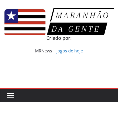
Pular
para
o
conteúdo
Criado por:
MRNews –
jogos de hoje