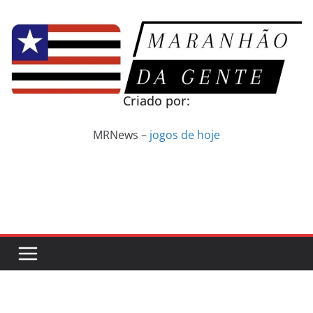
Pular
para
o
conteúdo
Criado por:
MRNews –
jogos de hoje