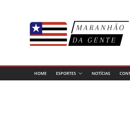
Pular
para
o
conteúdo
HOME
ESPORTES
NOTÍCIAS
CON