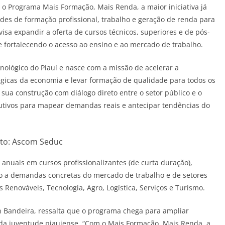
, o Programa Mais Formação, Mais Renda, a maior iniciativa já
es de formação profissional, trabalho e geração de renda para
isa expandir a oferta de cursos técnicos, superiores e de pós-
 fortalecendo o acesso ao ensino e ao mercado de trabalho.
nológico do Piauí e nasce com a missão de acelerar a
atégicas da economia e levar formação de qualidade para todos os
ua construção com diálogo direto entre o setor público e o
utivos para mapear demandas reais e antecipar tendências do
to: Ascom Seduc
 anuais em cursos profissionalizantes (de curta duração),
o a demandas concretas do mercado de trabalho e de setores
enováveis, Tecnologia, Agro, Logística, Serviços e Turismo.
n Bandeira, ressalta que o programa chega para ampliar
o da juventude piauiense. “Com o Mais Formação, Mais Renda, a