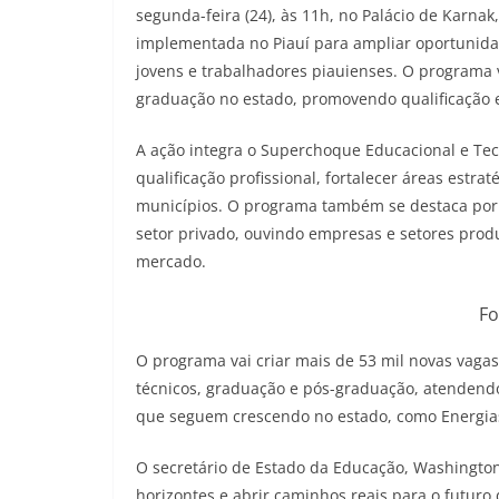
segunda-feira (24), às 11h, no Palácio de Karnak
implementada no Piauí para ampliar oportunidad
jovens e trabalhadores piauienses. O programa v
graduação no estado, promovendo qualificação e
A ação integra o Superchoque Educacional e Tec
qualificação profissional, fortalecer áreas estr
municípios. O programa também se destaca por s
setor privado, ouvindo empresas e setores prod
mercado.
Fo
O programa vai criar mais de 53 mil novas vagas
técnicos, graduação e pós-graduação, atendend
que seguem crescendo no estado, como Energias R
O secretário de Estado da Educação, Washingto
horizontes e abrir caminhos reais para o futur