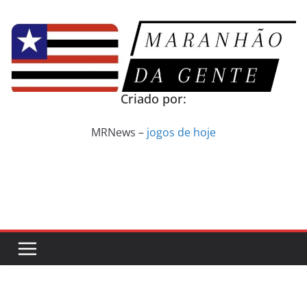
Pular
para
o
conteúdo
Criado por:
MRNews –
jogos de hoje