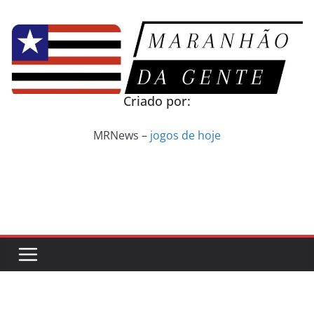
Pular
para
o
conteúdo
Criado por:
MRNews –
jogos de hoje