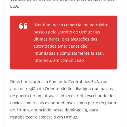
EUA.
“Nenhum navio comercial ou petroleiro
passou pelo Estreito de Ormuz nas
últimas horas, e as alegações das
autoridades americanas são
infundadas e completamente falsas”,
informou, em comunicado.
Duas horas antes, o Comando Central dos EUA, que
atua na região do Oriente Médio, divulgou que navios
de guerra teriam atravessado o estreito escoltando dois
navios comerciais estadunidenses como parte do plano
de Trump, anunciado nesse domingo (3), para
restabelecer o comércio em Ormuz.