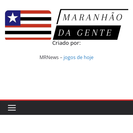
Pular
para
o
conteúdo
Criado por:
MRNews –
jogos de hoje