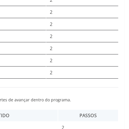
2
2
2
2
2
2
2
rtes de avançar dentro do programa.
TIDO
PASSOS
2