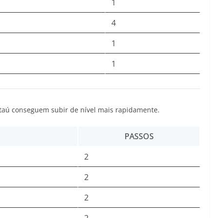
1
4
1
1
Itaú conseguem subir de nível mais rapidamente.
PASSOS
2
2
2