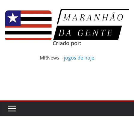
Pular
para
o
conteúdo
Criado por:
MRNews –
jogos de hoje