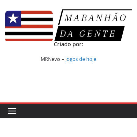
Pular
para
o
conteúdo
Criado por:
MRNews –
jogos de hoje