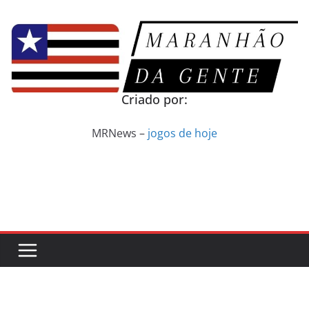
Pular
para
o
conteúdo
Criado por:
MRNews –
jogos de hoje