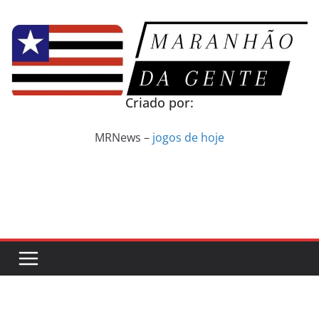
Pular
para
o
conteúdo
Criado por:
MRNews –
jogos de hoje