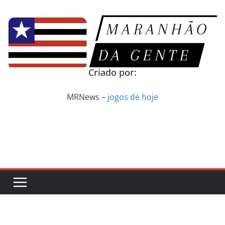
Pular
para
o
conteúdo
Criado por:
MRNews –
jogos de hoje