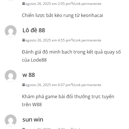
agosto 26, 2025 em 2:05 pm
Link permanente
Chiến lược bắt kèo rung từ keonhacai
Lô đề 88
agosto 26, 2025 em 4:55 pm
Link permanente
Đánh giá độ minh bạch trong kết quả quay số
của Lode88
w 88
agosto 26, 2025 em 6:07 pm
Link permanente
Khám phá game bài đổi thưởng trực tuyến
trên W88
sun win