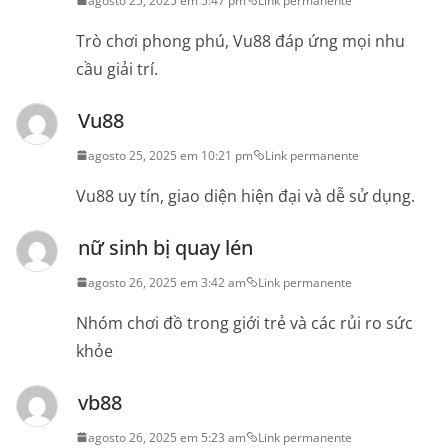
agosto 25, 2025 em 5:47 pm
Link permanente
Trò chơi phong phú, Vu88 đáp ứng mọi nhu
cầu giải trí.
Vu88
agosto 25, 2025 em 10:21 pm
Link permanente
Vu88 uy tín, giao diện hiện đại và dễ sử dụng.
nữ sinh bị quay lén
agosto 26, 2025 em 3:42 am
Link permanente
Nhóm chơi đồ trong giới trẻ và các rủi ro sức
khỏe
vb88
agosto 26, 2025 em 5:23 am
Link permanente