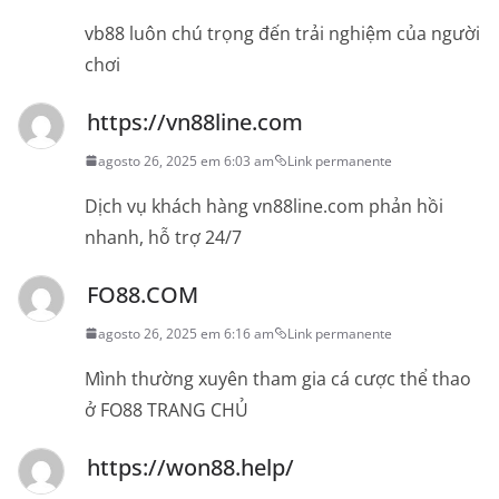
vb88 luôn chú trọng đến trải nghiệm của người
chơi
https://vn88line.com
agosto 26, 2025 em 6:03 am
Link permanente
Dịch vụ khách hàng vn88line.com phản hồi
nhanh, hỗ trợ 24/7
FO88.COM
agosto 26, 2025 em 6:16 am
Link permanente
Mình thường xuyên tham gia cá cược thể thao
ở FO88 TRANG CHỦ
https://won88.help/