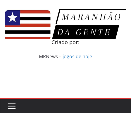
Pular
para
o
conteúdo
Criado por:
MRNews –
jogos de hoje