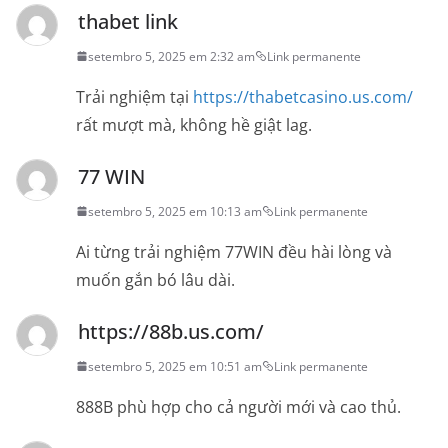
thabet link
setembro 5, 2025 em 2:32 am
Link permanente
Trải nghiệm tại
https://thabetcasino.us.com/
rất mượt mà, không hề giật lag.
77 WIN
setembro 5, 2025 em 10:13 am
Link permanente
Ai từng trải nghiệm 77WIN đều hài lòng và
muốn gắn bó lâu dài.
https://88b.us.com/
setembro 5, 2025 em 10:51 am
Link permanente
888B phù hợp cho cả người mới và cao thủ.