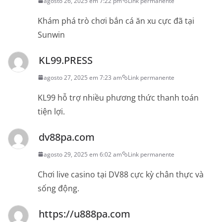
agosto 26, 2025 em 7:22 pm
Link permanente
Khám phá trò chơi bắn cá ăn xu cực đã tại
Sunwin
KL99.PRESS
agosto 27, 2025 em 7:23 am
Link permanente
KL99 hỗ trợ nhiều phương thức thanh toán
tiện lợi.
dv88pa.com
agosto 29, 2025 em 6:02 am
Link permanente
Chơi live casino tại DV88 cực kỳ chân thực và
sống động.
https://u888pa.com