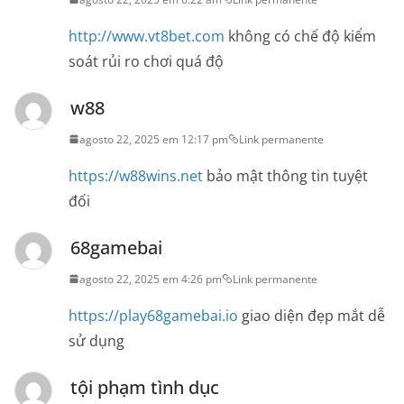
http://www.vt8bet.com
không có chế độ kiểm
soát rủi ro chơi quá độ
w88
agosto 22, 2025 em 12:17 pm
Link permanente
https://w88wins.net
bảo mật thông tin tuyệt
đối
68gamebai
agosto 22, 2025 em 4:26 pm
Link permanente
https://play68gamebai.io
giao diện đẹp mắt dễ
sử dụng
tội phạm tình dục