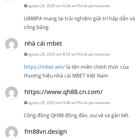
agosto 29, 2025 em 6:24 am
Link permanente
U888PA mang lại trải nghiệm giải trí hấp dẫn và
công bằng.
nhà cái mbet
agosto 29, 2025 em 8:54 am
Link permanente
https://mbet.win/
là tên miền chính thức của
thương hiệu nhà cái MBET Việt Nam
https://www.qh88.cn.com/
agosto 29, 2025 em 9:48 am
Link permanente
Cộng đồng QH88 đông đảo, vui vẻ và gắn kết.
fm88vn.design