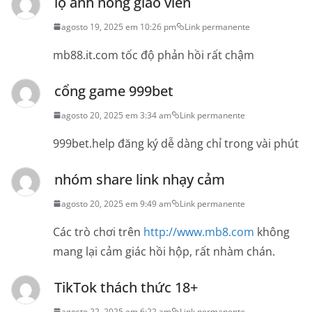
lộ ảnh nóng giáo viên
agosto 19, 2025 em 10:26 pm
Link permanente
mb88.it.com tốc độ phản hồi rất chậm
cổng game 999bet
agosto 20, 2025 em 3:34 am
Link permanente
999bet.help đăng ký dễ dàng chỉ trong vài phút
nhóm share link nhạy cảm
agosto 20, 2025 em 9:49 am
Link permanente
Các trò chơi trên
http://www.mb8.com
không
mang lại cảm giác hồi hộp, rất nhàm chán.
TikTok thách thức 18+
agosto 22, 2025 em 6:22 am
Link permanente