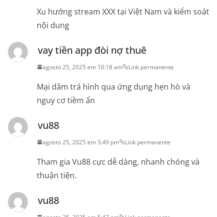
Xu hướng stream XXX tại Việt Nam và kiểm soát
nội dung
vay tiền app đòi nợ thuê
agosto 25, 2025 em 10:18 am
Link permanente
Mại dâm trá hình qua ứng dụng hẹn hò và
nguy cơ tiềm ẩn
vu88
agosto 25, 2025 em 3:49 pm
Link permanente
Tham gia Vu88 cực dễ dàng, nhanh chóng và
thuận tiện.
vu88