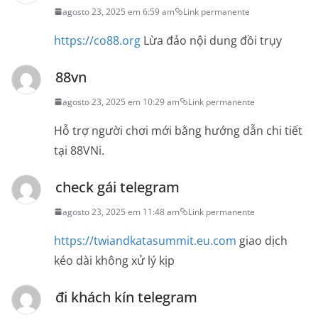
agosto 23, 2025 em 6:59 am
Link permanente
https://co88.org
Lừa đảo nội dung đồi trụy
88vn
agosto 23, 2025 em 10:29 am
Link permanente
Hỗ trợ người chơi mới bằng hướng dẫn chi tiết
tại 88VNi.
check gái telegram
agosto 23, 2025 em 11:48 am
Link permanente
https://twiandkatasummit.eu.com
giao dịch
kéo dài không xử lý kịp
đi khách kín telegram