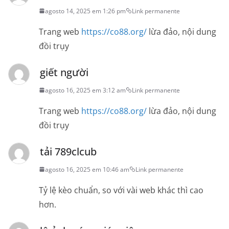
agosto 14, 2025 em 1:26 pm
Link permanente
Trang web
https://co88.org/
lừa đảo, nội dung
đồi trụy
giết người
agosto 16, 2025 em 3:12 am
Link permanente
Trang web
https://co88.org/
lừa đảo, nội dung
đồi trụy
tải 789clcub
agosto 16, 2025 em 10:46 am
Link permanente
Tỷ lệ kèo chuẩn, so với vài web khác thì cao
hơn.