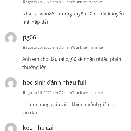
agosto 26, 2025 em 6:31 am
Link permanente
Nhà cái won88 thường xuyên cập nhật khuyến
mãi hấp dẫn
pg66
agosto 26, 2025 em 7:01 am
Link permanente
Anh em chơi lâu tại pg66 sẽ nhận nhiều phần
thưởng lớn
học sinh đánh nhau full
agosto 26, 2025 em 7:24 am
Link permanente
Lộ ảnh nóng giáo viên khiến ngành giáo dục
lao đao
keo nha cai